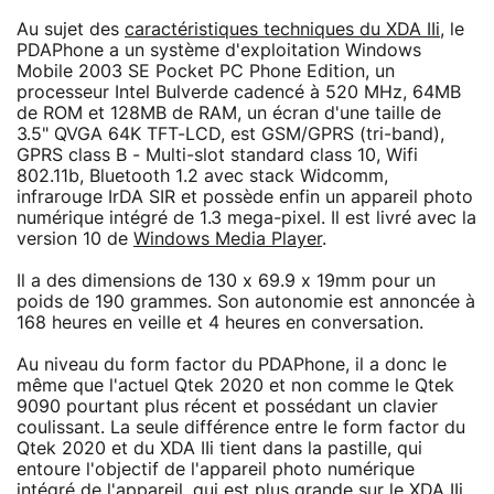
Au sujet des
caractéristiques techniques du XDA IIi
, le
PDAPhone a un système d'exploitation Windows
Mobile 2003 SE Pocket PC Phone Edition, un
processeur Intel Bulverde cadencé à 520 MHz, 64MB
de ROM et 128MB de RAM, un écran d'une taille de
3.5" QVGA 64K TFT-LCD, est GSM/GPRS (tri-band),
GPRS class B - Multi-slot standard class 10, Wifi
802.11b, Bluetooth 1.2 avec stack Widcomm,
infrarouge IrDA SIR et possède enfin un appareil photo
numérique intégré de 1.3 mega-pixel. Il est livré avec la
version 10 de
Windows Media Player
.
Il a des dimensions de 130 x 69.9 x 19mm pour un
poids de 190 grammes. Son autonomie est annoncée à
168 heures en veille et 4 heures en conversation.
Au niveau du form factor du PDAPhone, il a donc le
même que l'actuel Qtek 2020 et non comme le Qtek
9090 pourtant plus récent et possédant un clavier
coulissant. La seule différence entre le form factor du
Qtek 2020 et du XDA IIi tient dans la pastille, qui
entoure l'objectif de l'appareil photo numérique
intégré de l'appareil, qui est plus grande sur le XDA IIi