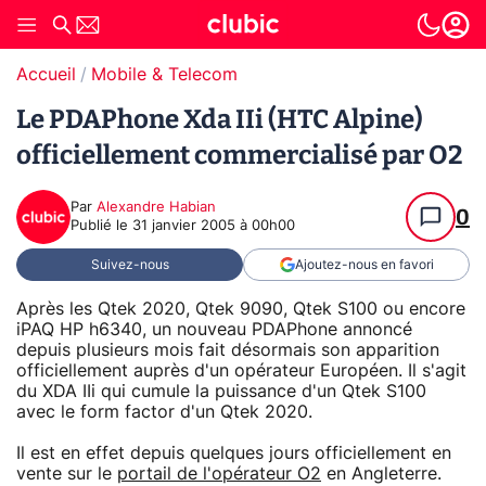
Accueil
Mobile & Telecom
Le PDAPhone Xda IIi (HTC Alpine)
officiellement commercialisé par O2
Par
Alexandre Habian
0
Publié le
31 janvier 2005 à 00h00
Suivez-nous
Ajoutez-nous en favori
Après les Qtek 2020, Qtek 9090, Qtek S100 ou encore
iPAQ HP h6340, un nouveau PDAPhone annoncé
depuis plusieurs mois fait désormais son apparition
officiellement auprès d'un opérateur Européen. Il s'agit
du XDA IIi qui cumule la puissance d'un Qtek S100
avec le form factor d'un Qtek 2020.
Il est en effet depuis quelques jours officiellement en
vente sur le
portail de l'opérateur O2
en Angleterre.