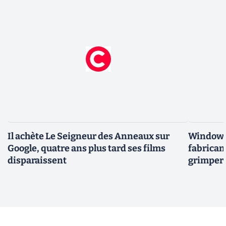
Il achète Le Seigneur des Anneaux sur
Windows 
Google, quatre ans plus tard ses films
fabricant
disparaissent
grimper