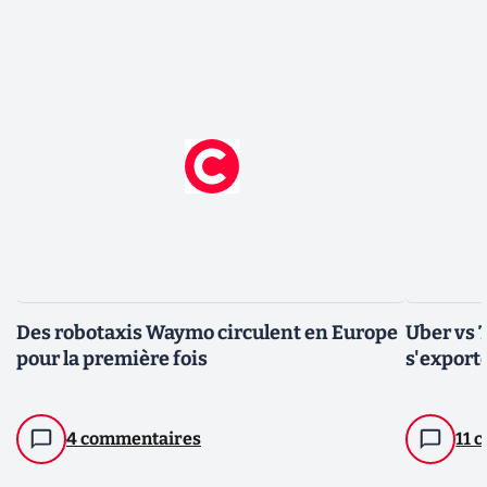
Des robotaxis Waymo circulent en Europe
Uber vs T
pour la première fois
s'export
4 commentaires
11 