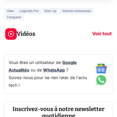
Uber
Logiciels Pro
Start-up
Voitures autonomes
Comparer
3 écrans en 1 pour
5 générations
319€ ? Voici L'AOC
jeux dans la
Vidéos
CQ32G4ZA !
prochaine Xbo
Voir tout
Vous êtes un utilisateur de
Google
Actualités
ou de
WhatsApp
?
Suivez-nous pour ne rien rater de l'actu
tech !
Inscrivez-vous à notre newsletter
quotidienne