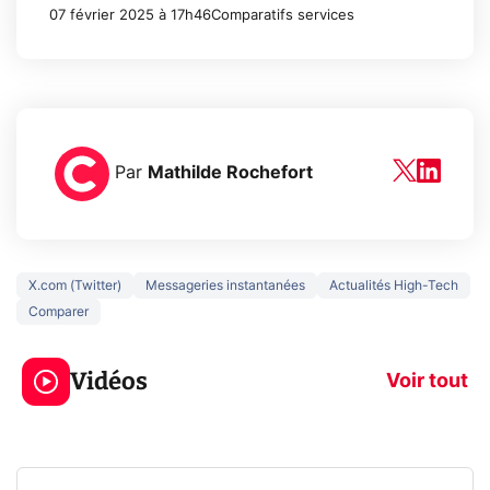
07 février 2025 à 17h46
Comparatifs services
Par
Mathilde Rochefort
X.com (Twitter)
Messageries instantanées
Actualités High-Tech
Comparer
3 écrans en 1 pour
5 générations
319€ ? Voici L'AOC
jeux dans la
Vidéos
CQ32G4ZA !
prochaine Xbo
Voir tout