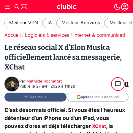
Meilleur VPN
IA
Meilleur Antivirus
Meilleur c
Accueil
Logiciels & services
Internet & communication
Le réseau social X d’Elon Musk a
officiellement lancé sa messagerie,
XChat
Par
Mathilde Rochefort
0
Publié le
27 avril 2026 à 11h28
Suivez-nous
Ajoutez-nous en favori
C’est désormais officiel. Si vous êtes l’heureux
détenteur d’un iPhone ou d'un iPad, vous
pouvez d’ores et déjà télécharger
, la
XChat