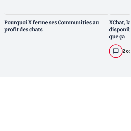
Pourquoi X ferme ses Communities au
XChat, l
profit des chats
disponib
que ça
2 c