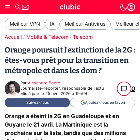
Meilleur VPN
IA
Meilleur Antivirus
Meilleur c
Accueil
Mobile & Telecom
Telecom
Orange poursuit l'extinction de la 2G :
êtes-vous prêt pour la transition en
métropole et dans les dom ?
Par
Alexandre Boero
0
Journaliste-reporter, responsable de l'actu
Mis à jour le
25 avril 2026 à 19h04
Suivez-nous
Ajoutez-nous en favori
Orange a éteint la 2G en Guadeloupe et en
Guyane le 21 avril. La Martinique est la
prochaine sur la liste, tandis que des millions