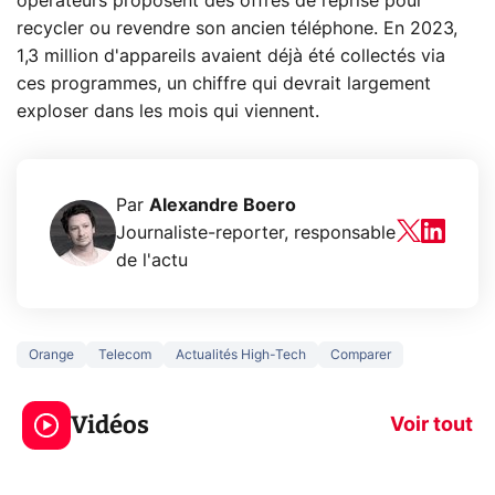
opérateurs proposent des offres de reprise pour
recycler ou revendre son ancien téléphone. En 2023,
1,3 million d'appareils avaient déjà été collectés via
ces programmes, un chiffre qui devrait largement
exploser dans les mois qui viennent.
Par
Alexandre Boero
Journaliste-reporter, responsable
de l'actu
Orange
Telecom
Actualités High-Tech
Comparer
3 écrans en 1 pour
5 générations
319€ ? Voici L'AOC
jeux dans la
Vidéos
CQ32G4ZA !
prochaine Xbo
Voir tout