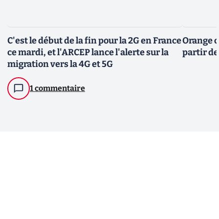
C'est le début de la fin pour la 2G en France
Orange c
ce mardi, et l'ARCEP lance l'alerte sur la
partir de
migration vers la 4G et 5G
1 commentaire