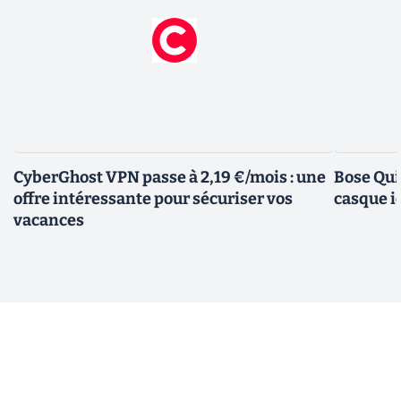
CyberGhost VPN passe à 2,19 €/mois : une
Bose Qui
offre intéressante pour sécuriser vos
casque i
vacances