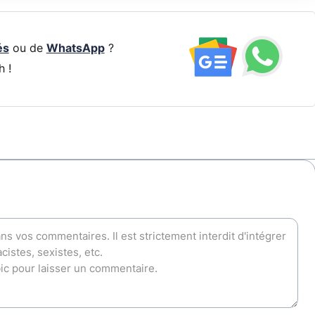
és
ou de
WhatsApp
?
h !