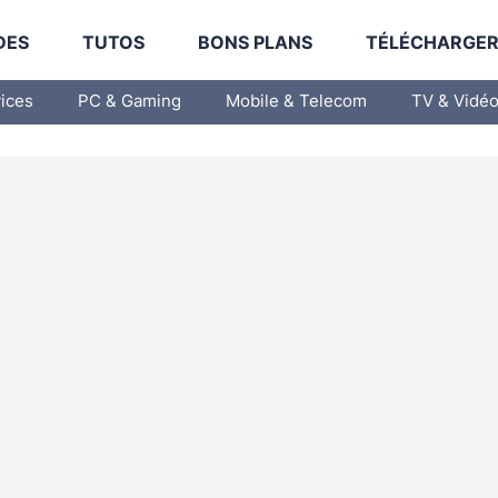
DES
TUTOS
BONS PLANS
TÉLÉCHARGE
vices
PC & Gaming
Mobile & Telecom
TV & Vidé