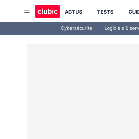
ACTUS
TESTS
GUI
Cybersécurité
Logiciels & ser