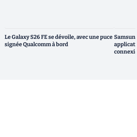
Le Galaxy S26 FE se dévoile, avec une puce
Samsung 
signée Qualcomm à bord
applicati
connexio