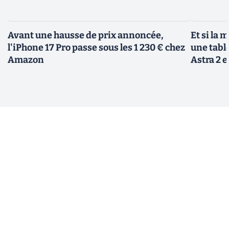
Avant une hausse de prix annoncée,
Et si la 
l'iPhone 17 Pro passe sous les 1 230 € chez
une tabl
Amazon
Astra 2 e