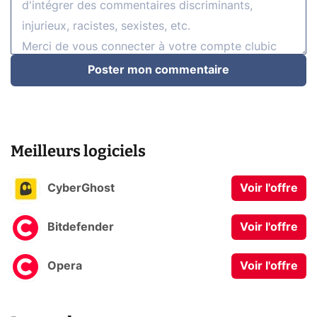
Poster mon commentaire
Meilleurs logiciels
CyberGhost
Voir l'offre
Bitdefender
Voir l'offre
Opera
Voir l'offre