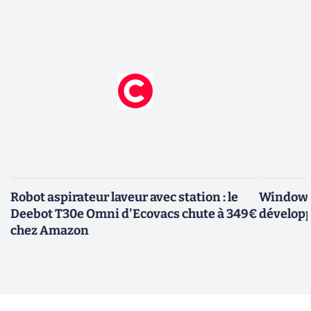
Robot aspirateur laveur avec station : le
Windows 
Deebot T30e Omni d'Ecovacs chute à 349€
développ
chez Amazon