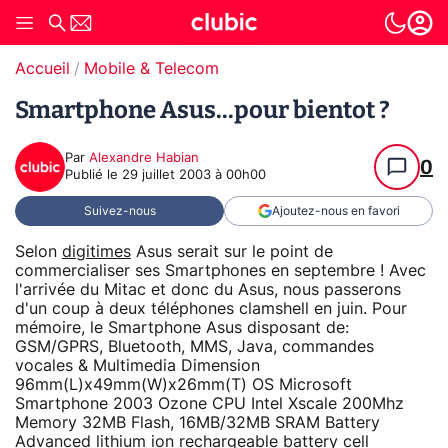
Accueil
Mobile & Telecom
Smartphone Asus...pour bientot ?
Par
Alexandre Habian
0
Publié le
29 juillet 2003 à 00h00
Suivez-nous
Ajoutez-nous en favori
Selon
digitimes
Asus serait sur le point de
commercialiser ses Smartphones en septembre ! Avec
l'arrivée du Mitac et donc du Asus, nous passerons
d'un coup à deux téléphones clamshell en juin. Pour
mémoire, le Smartphone Asus disposant de:
GSM/GPRS, Bluetooth, MMS, Java, commandes
vocales & Multimedia Dimension
96mm(L)x49mm(W)x26mm(T) OS Microsoft
Smartphone 2003 Ozone CPU Intel Xscale 200Mhz
Memory 32MB Flash, 16MB/32MB SRAM Battery
Advanced lithium ion rechargeable battery cell