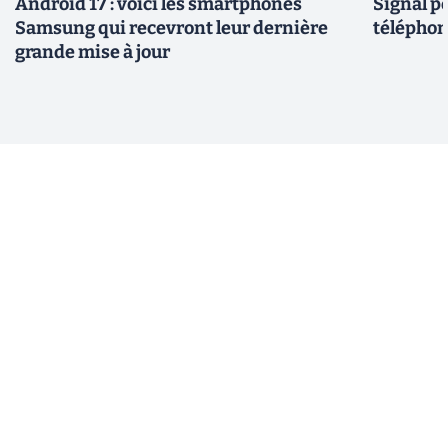
Android 17 : voici les smartphones
Signal p
Samsung qui recevront leur dernière
téléphon
grande mise à jour