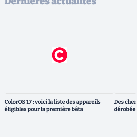
Dernières actualités
ColorOS 17 : voici la liste des appareils
Des cher
éligibles pour la première bêta
dérobée 