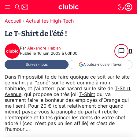
Accueil
Actualités High-Tech
Le T-Shirt de l'été !
Par
Alexandre Habian
0
Publié le
16 juin 2003 à 00h00
Suivez-nous
Ajoutez-nous en favori
Dans l'impossibilité de faire quoique ce soit sur le site
ce matin, j'ai "zoné" sur le web comme à mon
habitude, et j'ai atterri par hasard sur le site de
T-Shirt
Avenue
, qui propose ce très joli
T-Shirt
qui va
surement faire le bonheur des employés d'Orange qui
me lisent. Pour 20 € (c'est relativement cher quand
même) payez-vous la panoplie du parfait rebelle
d'entreprise et faites grincer les dents de votre chef
adoré ! (ceci n'est pas un lien affilié) et c'est de
l'humour ...