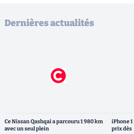
Dernières actualités
Ce Nissan Qashqai a parcouru 1 980 km
iPhone 1
avec un seul plein
prix dès 