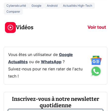
Cybersécurité
Google
Android
Actualités High-Tech
Comparer
3 écrans en 1 pour
5 générations
319€ ? Voici L'AOC
jeux dans la
Vidéos
CQ32G4ZA !
prochaine Xbo
Voir tout
Vous êtes un utilisateur de
Google
Actualités
ou de
WhatsApp
?
Suivez-nous pour ne rien rater de l'actu
tech !
Inscrivez-vous à notre newsletter
quotidienne