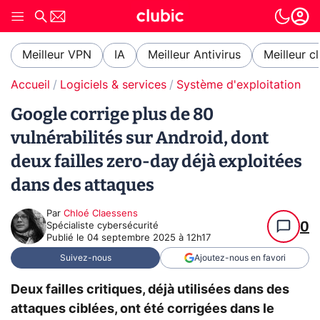
Meilleur VPN
IA
Meilleur Antivirus
Meilleur c
Accueil
Logiciels & services
Système d'exploitation (O
Google corrige plus de 80
vulnérabilités sur Android, dont
deux failles zero-day déjà exploitées
dans des attaques
Par
Chloé Claessens
0
Spécialiste cybersécurité
Publié le
04 septembre 2025 à 12h17
Suivez-nous
Ajoutez-nous en favori
Deux failles critiques, déjà utilisées dans des
attaques ciblées, ont été corrigées dans le