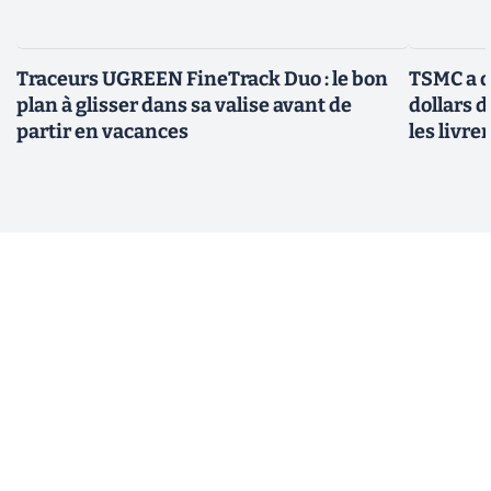
Traceurs UGREEN FineTrack Duo : le bon
TSMC a d
plan à glisser dans sa valise avant de
dollars 
partir en vacances
les livre