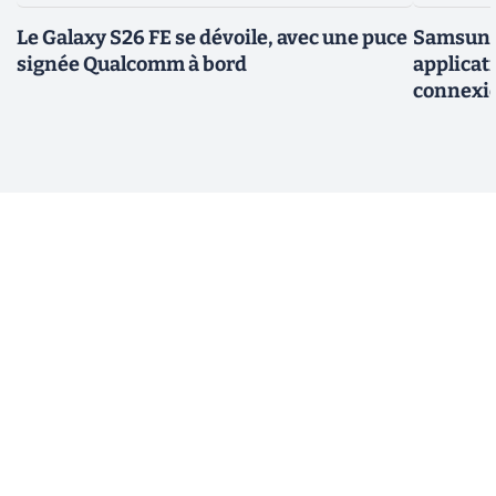
Le Galaxy S26 FE se dévoile, avec une puce
Samsung 
signée Qualcomm à bord
applicati
connexio