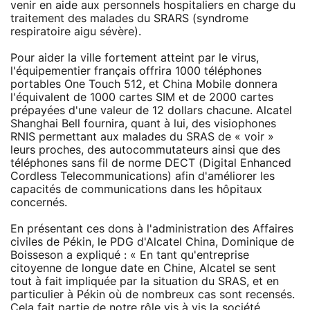
venir en aide aux personnels hospitaliers en charge du
traitement des malades du SRARS (syndrome
respiratoire aigu sévère).
Pour aider la ville fortement atteint par le virus,
l'équipementier français offrira 1000 téléphones
portables One Touch 512, et China Mobile donnera
l'équivalent de 1000 cartes SIM et de 2000 cartes
prépayées d'une valeur de 12 dollars chacune. Alcatel
Shanghai Bell fournira, quant à lui, des visiophones
RNIS permettant aux malades du SRAS de « voir »
leurs proches, des autocommutateurs ainsi que des
téléphones sans fil de norme DECT (Digital Enhanced
Cordless Telecommunications) afin d'améliorer les
capacités de communications dans les hôpitaux
concernés.
En présentant ces dons à l'administration des Affaires
civiles de Pékin, le PDG d'Alcatel China, Dominique de
Boisseson a expliqué : « En tant qu'entreprise
citoyenne de longue date en Chine, Alcatel se sent
tout à fait impliquée par la situation du SRAS, et en
particulier à Pékin où de nombreux cas sont recensés.
Cela fait partie de notre rôle vis à vis la société