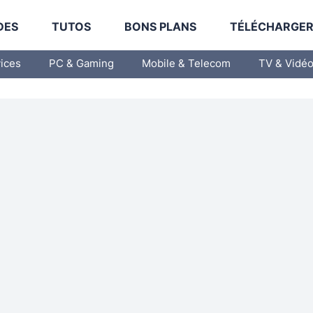
DES
TUTOS
BONS PLANS
TÉLÉCHARGE
vices
PC & Gaming
Mobile & Telecom
TV & Vidé