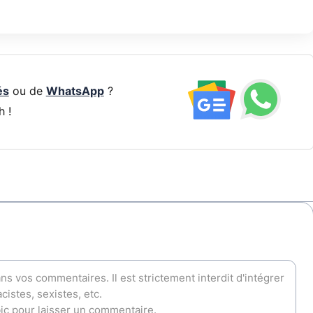
és
ou de
WhatsApp
?
h !