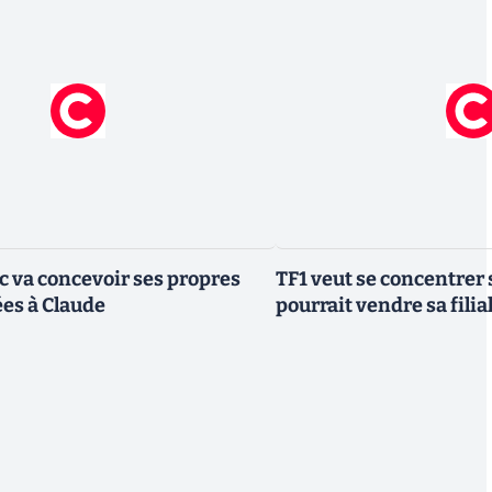
ic va concevoir ses propres
TF1 veut se concentrer 
es à Claude
pourrait vendre sa fili