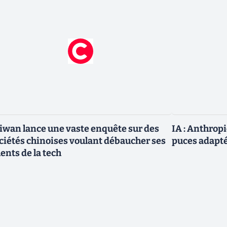
iwan lance une vaste enquête sur des
IA : Anthrop
ciétés chinoises voulant débaucher ses
puces adapté
lents de la tech