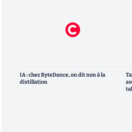
IA : chez ByteDance, on dit non à la
Ta
distillation
so
ta