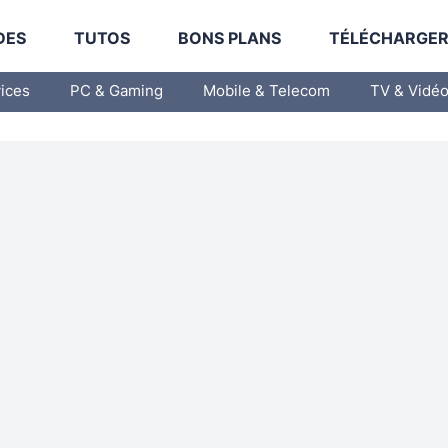
DES
TUTOS
BONS PLANS
TÉLÉCHARGE
vices
PC & Gaming
Mobile & Telecom
TV & Vidé