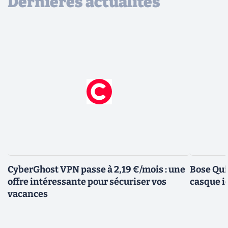
Dernières actualités
CyberGhost VPN passe à 2,19 €/mois : une
Bose Qui
offre intéressante pour sécuriser vos
casque i
vacances