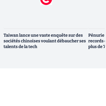
Taiwan lance une vaste enquête sur des
Pénurie 
sociétés chinoises voulant débaucher ses
records 
talents de la tech
plus de 