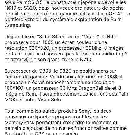
sous PalmOS 3.5, le constructeur japonais dévoile les
N610 et S320, deux nouveaux ordinateurs de poche
de milieu et d'entrée de gamme utilisant PalmOS 4.0, la
dernière version du système d'exploitation de Palm
Computing.
Disponible en "Satin Silver" ou en "Violet", le N610
proposera pour 400$ un écran couleur d'une
résolution 320*320, un processeur 33Mhz, 8 mégas
de Ram mais ne disposera pas la fonction audio (mp3
et attrac3) de son grand frère le N710.
Successeur du S300, le S320 se positionnera sur
l'entrée de gamme. Vendu aux alentours de 200$, il
propose un écran monochrome d'une résolution
160*160, un processeur 33 Mhz DragonBall de et 8
méga de Ram. Il sera directement concurrent des Palm
M105 et autre Visor Solo.
Tout comme les autres produits Sony, les deux
nouveaux ordipoches proposeront les cartes
MemoryStick permettant d'étendre la mémoire et
demain d'ajouter de nouvelles fonctionnalités comme
Bluetooth, le GPS ou une caméra.