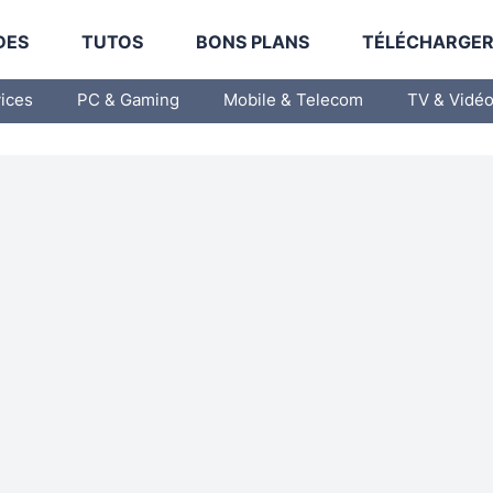
DES
TUTOS
BONS PLANS
TÉLÉCHARGE
vices
PC & Gaming
Mobile & Telecom
TV & Vidé