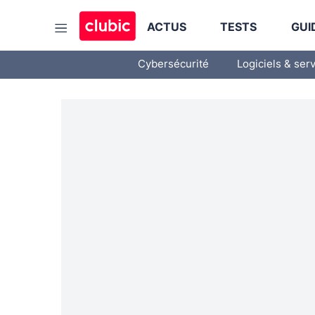
ACTUS
TESTS
GUI
Cybersécurité
Logiciels & ser