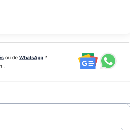
és
ou de
WhatsApp
?
h !