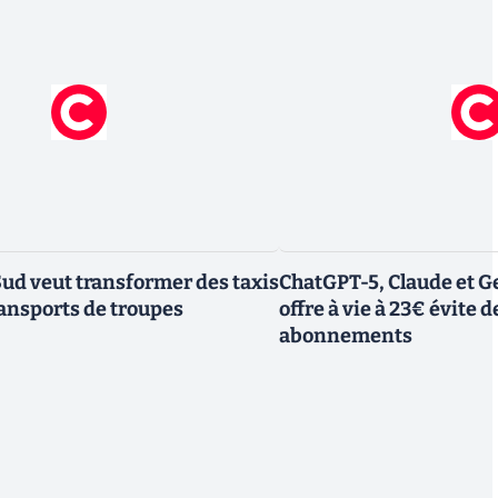
Sud veut transformer des taxis
ChatGPT-5, Claude et Ge
ransports de troupes
offre à vie à 23€ évite d
abonnements