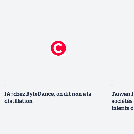
IA : chez ByteDance, on dit non à la
Taiwan l
distillation
sociétés
talents d