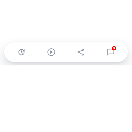
0
Abonnez-vous à notre newsletter !
Recevez un résumé quotidien de l'actu technologique.
S'inscrire
En cliquant sur s'inscrire, j’accepte de recevoir par email des