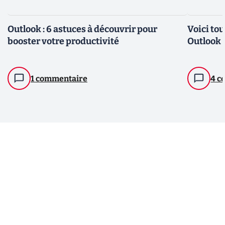
Outlook : 6 astuces à découvrir pour
Voici to
booster votre productivité
Outlook 
1 commentaire
4 c