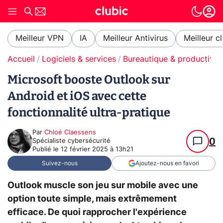
Meilleur VPN
IA
Meilleur Antivirus
Meilleur c
Accueil
Logiciels & services
Bureautique & productivit
Microsoft booste Outlook sur
Android et iOS avec cette
fonctionnalité ultra-pratique
Par
Chloé Claessens
0
Spécialiste cybersécurité
Publié le
12 février 2025 à 13h21
Suivez-nous
Ajoutez-nous en favori
Outlook muscle son jeu sur mobile avec une
option toute simple, mais extrêmement
efficace. De quoi rapprocher l'expérience