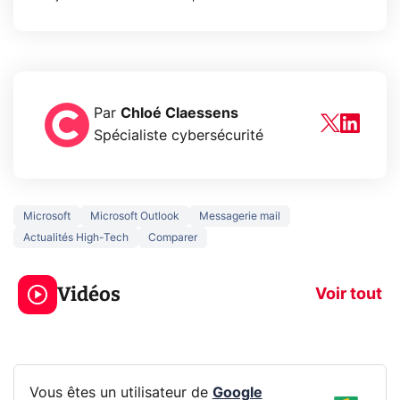
Par
Chloé Claessens
Spécialiste cybersécurité
Microsoft
Microsoft Outlook
Messagerie mail
Actualités High-Tech
Comparer
5 générations de
Ce que vous n
jeux dans la
savez sur la
Vidéos
prochaine Xbox !
navigation pri
Voir tout
Vous êtes un utilisateur de
Google