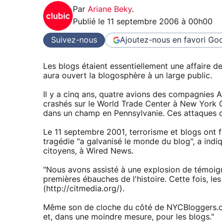
Par
Ariane Beky
.
Publié le
11 septembre 2006 à 00h00
Suivez-nous
Ajoutez-nous en favori
Goo
Les blogs étaient essentiellement une affaire de
aura ouvert la blogosphère à un large public.
Il y a cinq ans, quatre avions des compagnies A
crashés sur le World Trade Center à New York Ci
dans un champ en Pennsylvanie. Ces attaques o
Le 11 septembre 2001, terrorisme et blogs ont 
tragédie "a galvanisé le monde du blog", a indi
citoyens, à Wired News.
"Nous avons assisté à une explosion de témoigna
premières ébauches de l'histoire. Cette fois, les 
(http://citmedia.org/).
Même son de cloche du côté de NYCBloggers.co
et, dans une moindre mesure, pour les blogs."