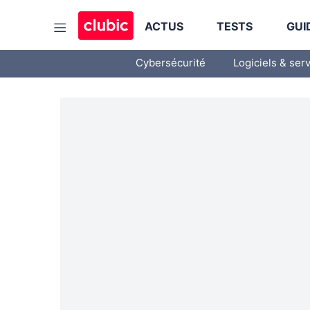
ACTUS
TESTS
GUI
Cybersécurité
Logiciels & ser