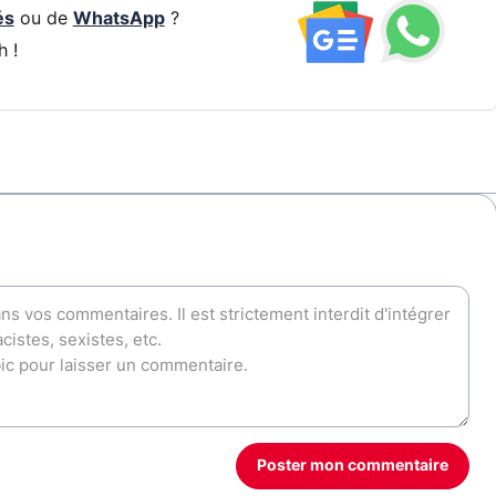
és
ou de
WhatsApp
?
h !
Poster mon commentaire