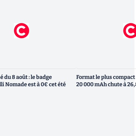
 du 8 août : le badge
Format le plus compact 
li Nomade est à 0€ cet été
20 000 mAh chute à 26