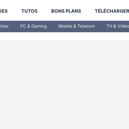
DES
TUTOS
BONS PLANS
TÉLÉCHARGE
vices
PC & Gaming
Mobile & Telecom
TV & Vidé