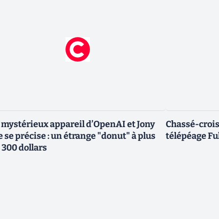
 mystérieux appareil d’OpenAI et Jony
Chassé-croisé
e se précise : un étrange "donut" à plus
télépéage Ful
 300 dollars