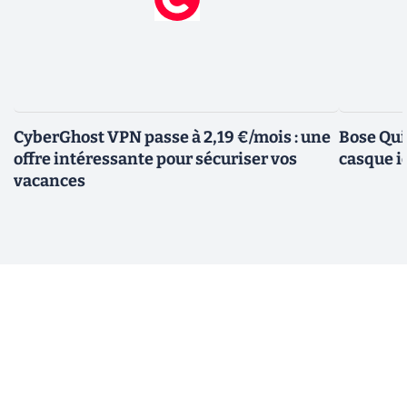
CyberGhost VPN passe à 2,19 €/mois : une
Bose Qui
offre intéressante pour sécuriser vos
casque i
vacances