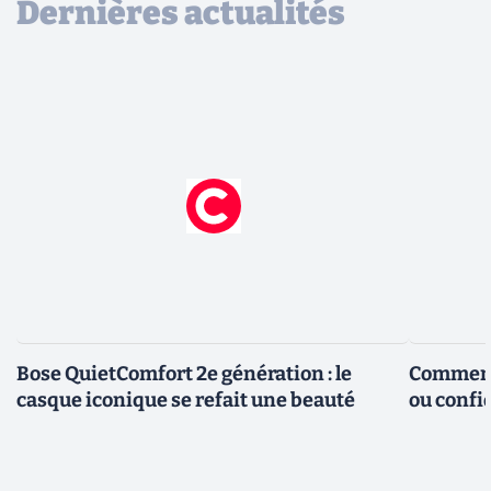
Dernières actualités
Bose QuietComfort 2e génération : le
Comment 
casque iconique se refait une beauté
ou confid