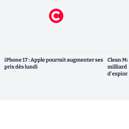
iPhone 17 : Apple pourrait augmenter ses
Clean Ma
prix dès lundi
milliard
d'espio