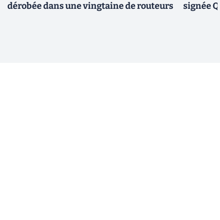
dérobée dans une vingtaine de routeurs
signée 