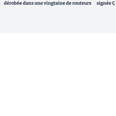
dérobée dans une vingtaine de routeurs
signée 