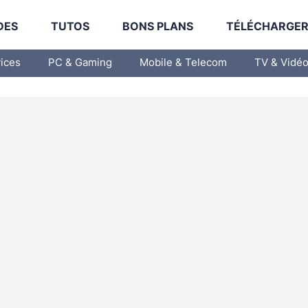
DES
TUTOS
BONS PLANS
TÉLÉCHARGE
vices
PC & Gaming
Mobile & Telecom
TV & Vidé