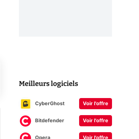
Meilleurs logiciels
CyberGhost
Voir l'offre
Bitdefender
Voir l'offre
Opera
Voir l'offre