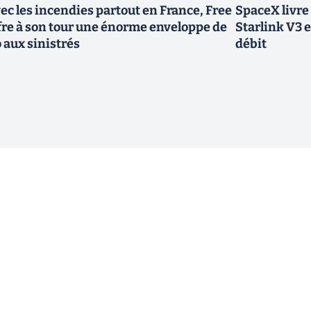
ec les incendies partout en France, Free
SpaceX livre
fre à son tour une énorme enveloppe de
Starlink V3 e
 aux sinistrés
débit
ewsletter !
En cliquant sur s'inscrire, j’accepte
offres commerciales de Clubic. Co