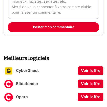
Poster mon commentaire
Meilleurs logiciels
CyberGhost
Voir l'offre
Bitdefender
Voir l'offre
Opera
Voir l'offre