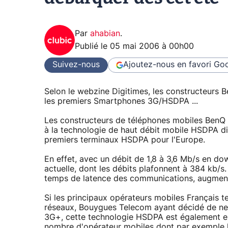
Par
ahabian
.
Publié le
05 mai 2006 à 00h00
Suivez-nous
Ajoutez-nous en favori
Goo
Selon le webzine Digitimes, les constructeurs 
les premiers Smartphones 3G/HSDPA ...
Les constructeurs de téléphones mobiles BenQ 
à la technologie de haut débit mobile HSDPA di
premiers terminaux HSDPA pour l'Europe.
En effet, avec un débit de 1,8 à 3,6 Mb/s en 
actuelle, dont les débits plafonnent à 384 kb/s
temps de latence des communications, augmentan
Si les principaux opérateurs mobiles Français t
réseaux, Bouygues Telecom ayant décidé de ne 
3G+, cette technologie HSDPA est également en
nombre d'opérateur mobiles dont par exemple l