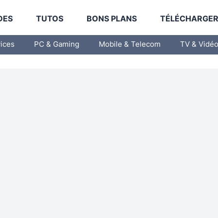
DES
TUTOS
BONS PLANS
TÉLÉCHARGE
vices
PC & Gaming
Mobile & Telecom
TV & Vidé