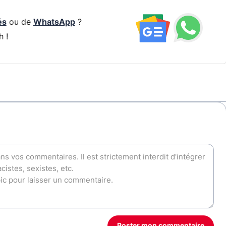
és
ou de
WhatsApp
?
h !
Poster mon commentaire