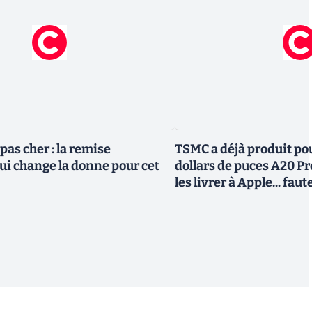
pas cher : la remise
TSMC a déjà produit pou
i change la donne pour cet
dollars de puces A20 Pr
les livrer à Apple... fa