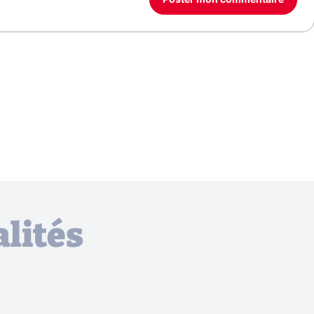
lités