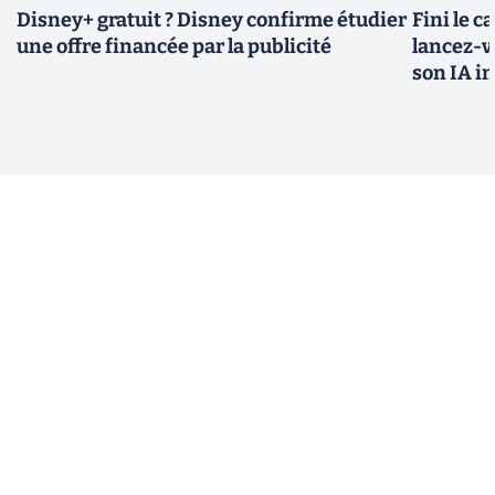
Disney+ gratuit ? Disney confirme étudier
Fini le c
une offre financée par la publicité
lancez-vo
son IA i