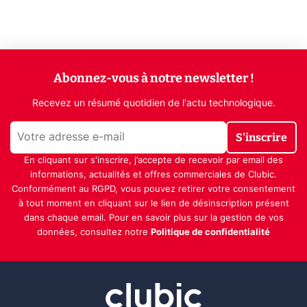
Abonnez-vous à notre newsletter !
Recevez un résumé quotidien de l'actu technologique.
S'inscrire
En cliquant sur s'inscrire, j’accepte de recevoir par email des
informations, actualités et offres commerciales de Clubic.
Conformément au RGPD, vous pouvez retirer votre consentement
à tout moment en cliquant sur le lien de désinscription présent
dans chaque email. Pour en savoir plus sur la gestion de vos
données, consultez notre
Politique de confidentialité