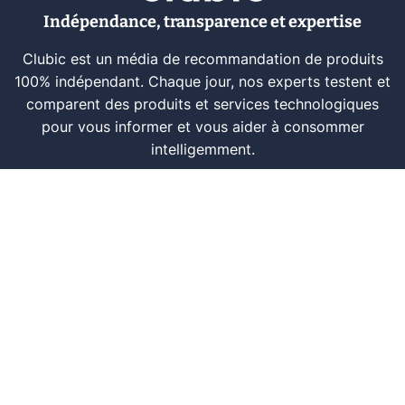
Indépendance, transparence et expertise
Clubic est un média de recommandation de produits
100% indépendant. Chaque jour, nos experts testent et
comparent des produits et services technologiques
pour vous informer et vous aider à consommer
intelligemment.
À propos
Nous contacter
Référencer un logiciel
Marques tech
Événements tech
Archives
RSS
© CLUBIC SAS 2026
Infos légales
Confidentialité
CGU
Modération
Politique cookie
Gestion des cookies