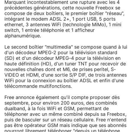
Marquant incontestablement une rupture avec les 4
précédentes générations, cette nouvelle Freebox se
compose de deux boîtiers, le premier boîtier "réseau",
intégrant le modem ADSL 2+, 1 port USB, 5 ports
ethernet, 3 antennes WiFi (technologie MiMo), 1 mini
switch, 1 entrée téléphonie et 1 afficheur
alphanumérique.
Le second boîtier "multimedia" se compose quand à lui
d'un décodeur MPEG-2 pour la télévision standard
(SD) et d'un décodeur MPEG-4 pour la télévision en
haute définition (HD), d'un tuner TNT pour recevoir de
nouvelles chaînes dont et M6, de prises peritel, S-
VIDEO et HDMI, d'une sortie S/P DIF, de trois antennes
WiFi pour la connexion au boîtier ADSL et enfin d'une
télécommande multifonctions.
Free annonce également qu'il compte proposer dès
septembre, pour environ 200 euros, des combinés
dualband, à la fois WiFi et GSM, permettant de
téléphoner avec un même combiné depuis sa Freebox,
puis de basculer sur un réseau cellulaire. Free n'entend
pas être opérateur GSM mais indique que ses abonnés
pourront librement téléphoner "depuis un téléphone