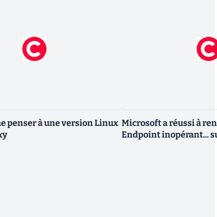
 penser à une version Linux
Microsoft a réussi à re
xy
Endpoint inopérant... s