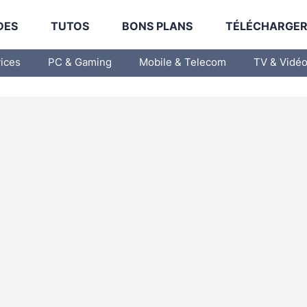
DES
TUTOS
BONS PLANS
TÉLÉCHARGE
vices
PC & Gaming
Mobile & Telecom
TV & Vidé