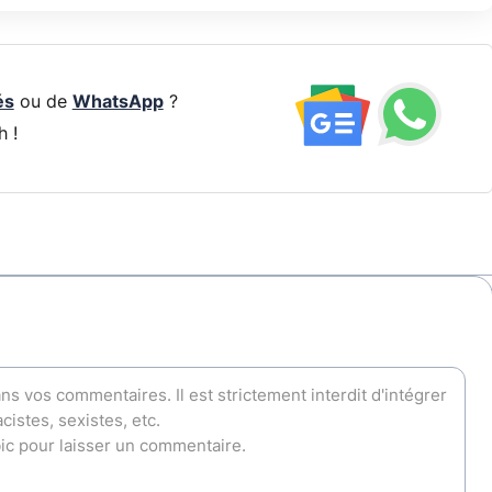
és
ou de
WhatsApp
?
h !