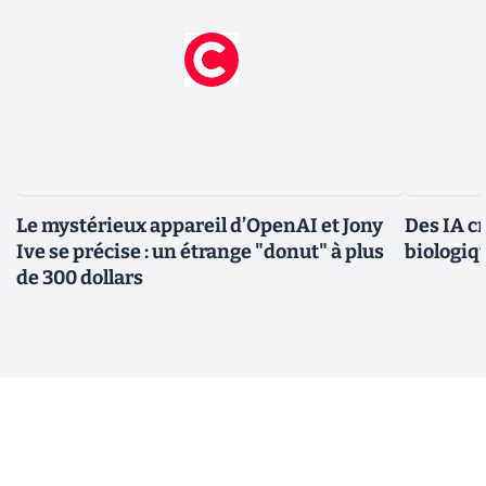
Le mystérieux appareil d’OpenAI et Jony
Des IA c
Ive se précise : un étrange "donut" à plus
biologiqu
de 300 dollars