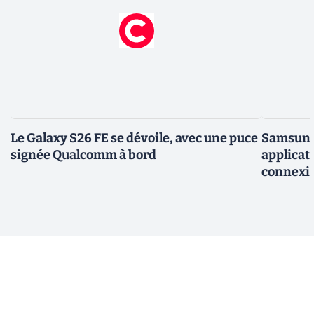
Le Galaxy S26 FE se dévoile, avec une puce
Samsung 
signée Qualcomm à bord
applicati
connexio