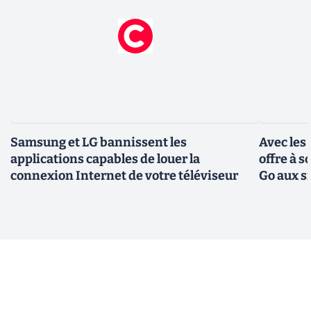
Samsung et LG bannissent les
Avec les
applications capables de louer la
offre à 
connexion Internet de votre téléviseur
Go aux s