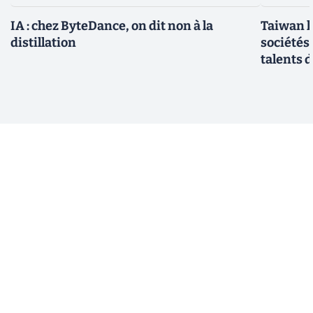
IA : chez ByteDance, on dit non à la
Taiwan l
distillation
sociétés
talents d