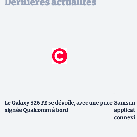
Dernières actualités
Le Galaxy S26 FE se dévoile, avec une puce
Samsung 
signée Qualcomm à bord
applicati
connexio