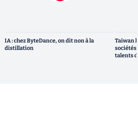
IA : chez ByteDance, on dit non à la
Taiwan l
distillation
sociétés
talents d