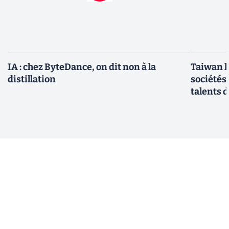
IA : chez ByteDance, on dit non à la
Taiwan l
distillation
sociétés
talents d