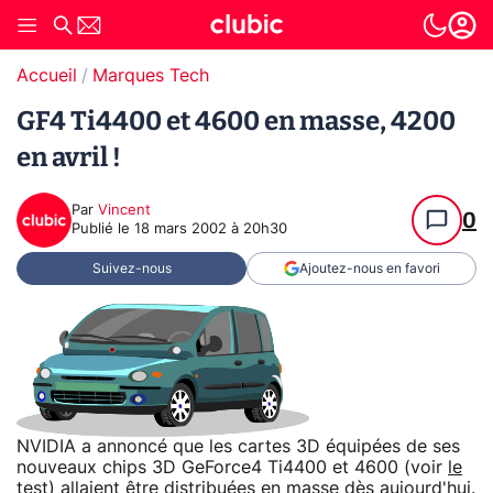
Accueil
Marques Tech
GF4 Ti4400 et 4600 en masse, 4200
en avril !
Par
Vincent
0
Publié le
18 mars 2002 à 20h30
Suivez-nous
Ajoutez-nous en favori
NVIDIA a annoncé que les cartes 3D équipées de ses
nouveaux chips 3D GeForce4 Ti4400 et 4600 (voir
le
test
) allaient être distribuées en masse dès aujourd'hui.