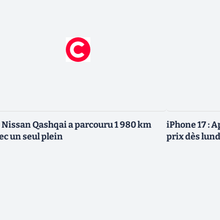
 Nissan Qashqai a parcouru 1 980 km
iPhone 17 : 
ec un seul plein
prix dès lund