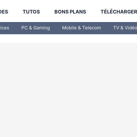
DES
TUTOS
BONS PLANS
TÉLÉCHARGE
vices
PC & Gaming
Mobile & Telecom
TV & Vidé