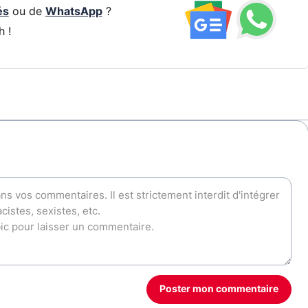
és
ou de
WhatsApp
?
h !
Poster mon commentaire