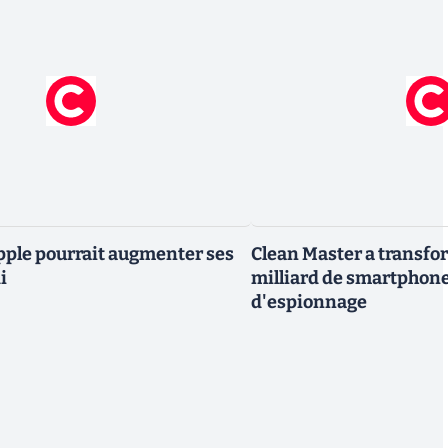
Apple pourrait augmenter ses
Clean Master a transfo
i
milliard de smartphone
d'espionnage