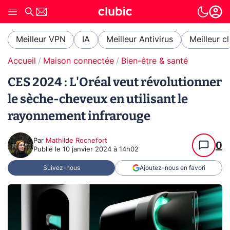
Meilleur VPN
IA
Meilleur Antivirus
Meilleur c
Accueil
Maison connectée
Bien-être & santé
CES 2024 : L'Oréal veut révolutionner
le sèche-cheveux en utilisant le
rayonnement infrarouge
Par
Mathilde Rochefort
0
Publié le
10 janvier 2024 à 14h02
Suivez-nous
Ajoutez-nous en favori