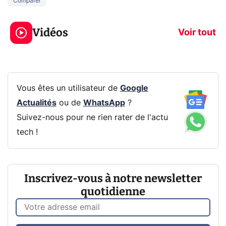
Comparer
3 écrans en 1 pour
5 générations
319€ ? Voici L'AOC
jeux dans la
Vidéos
CQ32G4ZA !
prochaine Xbo
Voir tout
Vous êtes un utilisateur de
Google
Actualités
ou de
WhatsApp
?
Suivez-nous pour ne rien rater de l'actu
tech !
Inscrivez-vous à notre newsletter
quotidienne