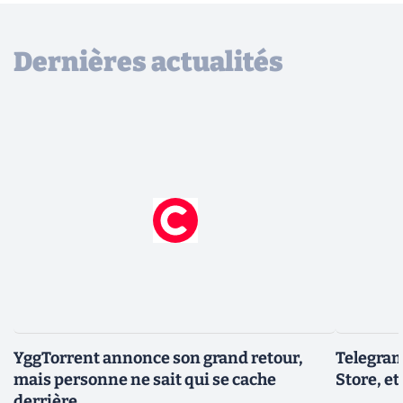
Dernières actualités
YggTorrent annonce son grand retour,
Telegram
mais personne ne sait qui se cache
Store, et
derrière