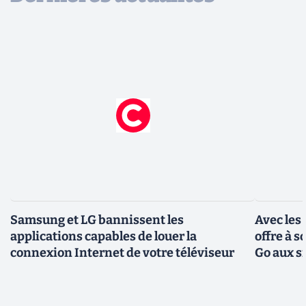
Samsung et LG bannissent les
Avec les
applications capables de louer la
offre à 
connexion Internet de votre téléviseur
Go aux s