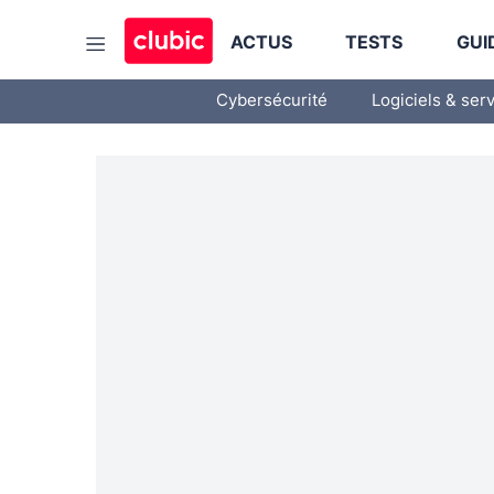
ACTUS
TESTS
GUI
Cybersécurité
Logiciels & ser