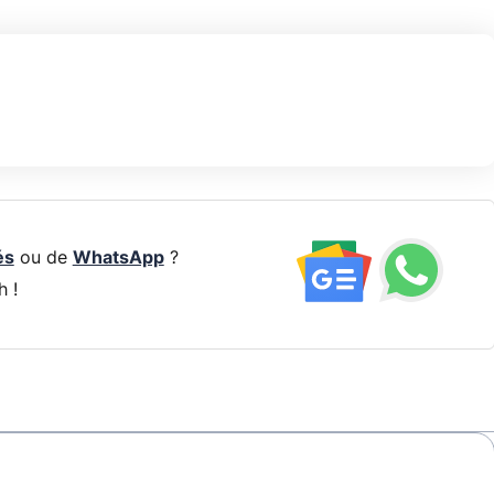
és
ou de
WhatsApp
?
h !