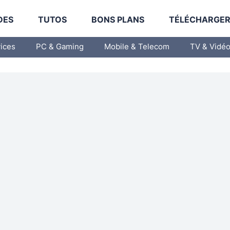
DES
TUTOS
BONS PLANS
TÉLÉCHARGE
vices
PC & Gaming
Mobile & Telecom
TV & Vidé