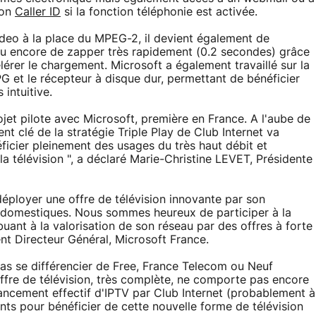
ion
Caller ID
si la fonction téléphonie est activée.
eo à la place du MPEG-2, il devient également de
ou encore de zapper très rapidement (0.2 secondes) grâce
érer le chargement. Microsoft a également travaillé sur la
 et le récepteur à disque dur, permettant de bénéficier
intuitive.
jet pilote avec Microsoft, première en France. A l'aube de
nt clé de la stratégie Triple Play de Club Internet va
icier pleinement des usages du très haut débit et
a télévision ", a déclaré Marie-Christine LEVET, Présidente
éployer une offre de télévision innovante par son
x domestiques. Nous sommes heureux de participer à la
ibuant à la valorisation de son réseau par des offres à forte
ent Directeur Général, Microsoft France.
 cas se différencier de Free, France Telecom ou Neuf
offre de télévision, très complète, ne comporte pas encore
lancement effectif d'IPTV par Club Internet (probablement à
ents pour bénéficier de cette nouvelle forme de télévision