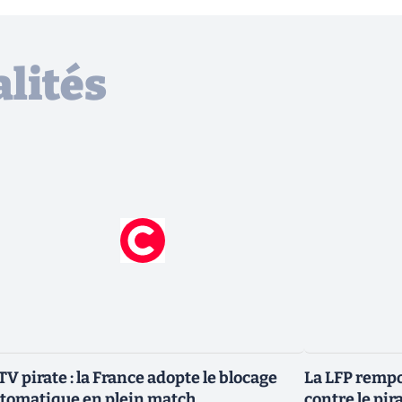
lités
TV pirate : la France adopte le blocage
La LFP rempo
tomatique en plein match
contre le pir