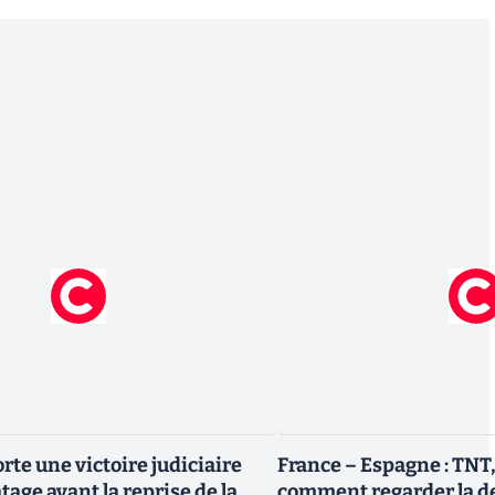
rte une victoire judiciaire
France – Espagne : TNT,
atage avant la reprise de la
comment regarder la de