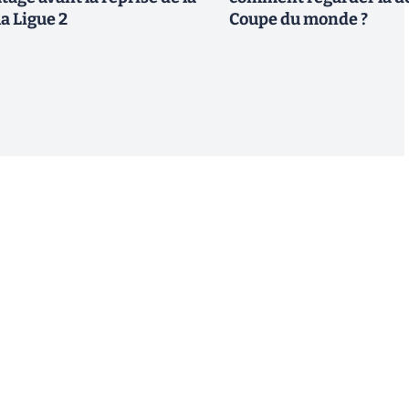
la Ligue 2
Coupe du monde ?
S'inscrire
 de recevoir par email des informations, actualités et
nformément au RGPD, vous pouvez retirer votre
uant sur le lien de désinscription présent dans chaque
estion de vos données, consultez notre
Politique de