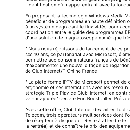
l'identification d'un appel entrant avec la fonct
En proposant la technologie Windows Media Vid
bénéficier de programmes en haute définition 
à un système dégradant le flux vidéo pour accél
coordination entre le guide des programmes EPG
d'une solution de magnétoscope numérique très 
" Nous nous réjouissons du lancement de ce pro
ses 10 ans, ce partenariat avec Microsoft, éléme
permettre aux consommateurs français de bénéf
d'expérimenter une nouvelle façon de regarder l
de Club Internet/T-Online France
" La plate-forme IPTV de Microsoft permet de d
ergonomie et ses interactions avec les réseau
stratégie Triple Play de Club-Internet, en contr
valeur ajoutée" déclare Eric Boustouller, Présid
Avec cette offre, Club Internet devrait en tout
Telecom, trois opérateurs multiservices dont l'
de récepteur à disque dur. Reste à attendre le 
la rentrée) et de connaître le prix des équipem