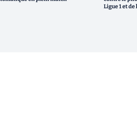
Ligue 1 et de 
ewsletter !
En cliquant sur s'inscrire, j’accepte
offres commerciales de Clubic. Co
consentement à tout moment en cliq
ogique.
email. Pour en savoir plus sur la g