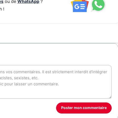
és
ou de
WhatsApp
?
h !
Poster mon commentaire