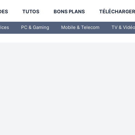
DES
TUTOS
BONS PLANS
TÉLÉCHARGE
vices
PC & Gaming
Mobile & Telecom
TV & Vidé