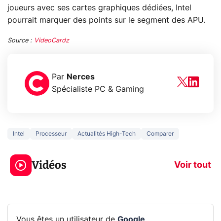
joueurs avec ses cartes graphiques dédiées, Intel
pourrait marquer des points sur le segment des APU.
Source :
VideoCardz
Par
Nerces
Spécialiste PC & Gaming
Intel
Processeur
Actualités High-Tech
Comparer
3 écrans en 1 pour
5 générations
319€ ? Voici L'AOC
jeux dans la
Vidéos
CQ32G4ZA !
prochaine Xbo
Voir tout
Vous êtes un utilisateur de
Google