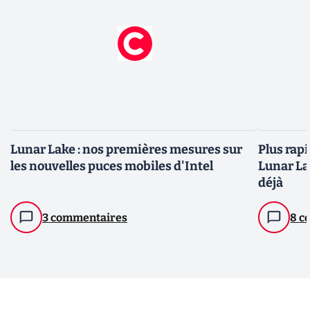
Lunar Lake : nos premières mesures sur
Plus rapi
les nouvelles puces mobiles d'Intel
Lunar La
déjà
3 commentaires
8 c