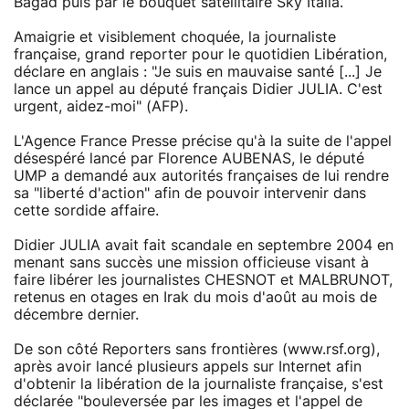
Bagad puis par le bouquet satellitaire Sky Italia.
Amaigrie et visiblement choquée, la journaliste
française, grand reporter pour le quotidien Libération,
déclare en anglais : "Je suis en mauvaise santé [...] Je
lance un appel au député français Didier JULIA. C'est
urgent, aidez-moi" (AFP).
L'Agence France Presse précise qu'à la suite de l'appel
désespéré lancé par Florence AUBENAS, le député
UMP a demandé aux autorités françaises de lui rendre
sa "liberté d'action" afin de pouvoir intervenir dans
cette sordide affaire.
Didier JULIA avait fait scandale en septembre 2004 en
menant sans succès une mission officieuse visant à
faire libérer les journalistes CHESNOT et MALBRUNOT,
retenus en otages en Irak du mois d'août au mois de
décembre dernier.
De son côté Reporters sans frontières (www.rsf.org),
après avoir lancé plusieurs appels sur Internet afin
d'obtenir la libération de la journaliste française, s'est
déclarée "bouleversée par les images et l'appel de